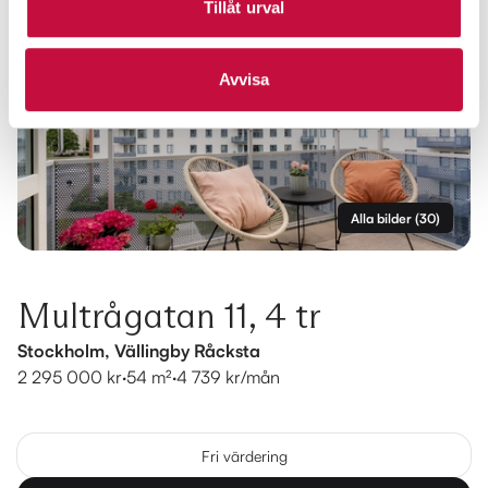
Tillåt urval
Avvisa
Alla bilder
(
30
)
Multrågatan 11, 4 tr
Stockholm, Vällingby Råcksta
2 295 000 kr
·
54 m²
·
4 739 kr/mån
Fri värdering