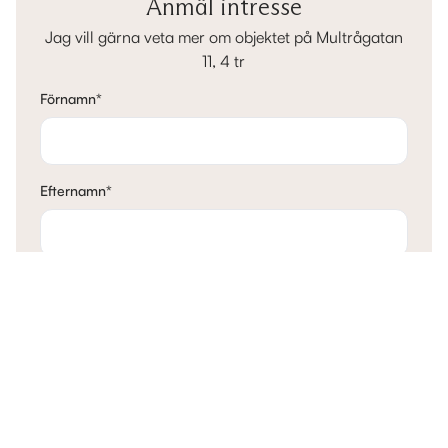
Anmäl intresse
Jag vill gärna veta mer om objektet på Multrågatan
11, 4 tr
Förnamn
*
Efternamn
*
E-post
*
Telefon
*
Mina tankar