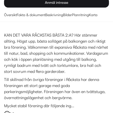
Anmäl intresse
Översikt
Fakta & dokument
Beskrivning
Bilder
Planritning
Karta
KAN DET VARA RÅCKSTAS BÄSTA 2:A? Här stämmer
allting. Högst upp, bästa solläget på balkongen och riktigt
bra förening. Välkommen till expansiva Råcksta med närhet
till natur, bad, shopping och kommunikationer. Vardagsrum
och kök i öppen planlösning med utgång till balkong,
rymligt badrum med tvätt och torktumlare, bra hall och
stort sovrum med flera garderober.
Till skillnad från övriga föreningar i Råcksta har denna
föreningen ett stort garage med goda
parkeringsmöjligheter. Föreningen har även en tvättstuga,
övernattningslägenhet och bergvärme.
Mycket stabil förening där följande ing...