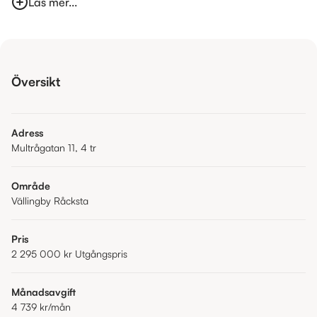
Läs mer...
Översikt
Adress
Multrågatan 11, 4 tr
Område
Vällingby Råcksta
Pris
2 295 000 kr
Utgångspris
Månadsavgift
4 739 kr
/mån