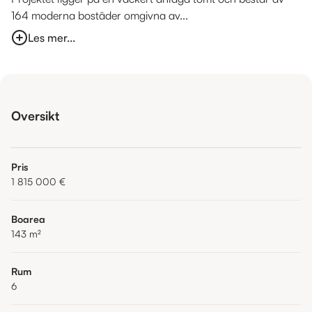
164 moderna bostäder omgivna av...
Les mer...
Oversikt
Pris
1 815 000 €
Boarea
143
m²
Rum
6