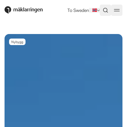
Utlandsboende till salu i Fuengir
To Sweden
Nybygg