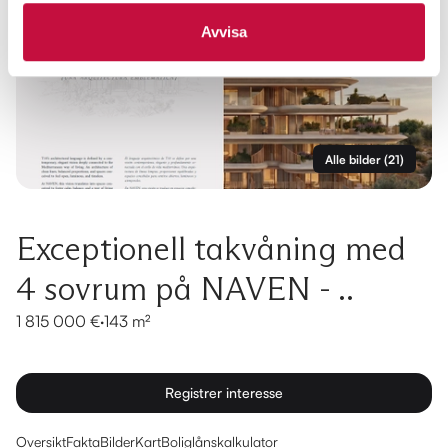
Avvisa
Alle bilder
(
21
)
Exceptionell takvåning med
4 sovrum på NAVEN - ..
1 815 000 €
·
143 m²
Registrer interesse
Oversikt
Fakta
Bilder
Kart
Boliglånskalkulator