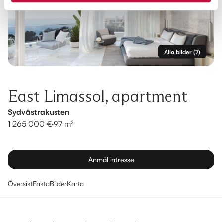
Alla bilder
(
7
)
East Limassol, apartment
Sydvästrakusten
1 265 000 €
·
97 m²
Anmäl intresse
Översikt
Fakta
Bilder
Karta