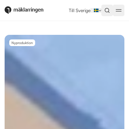
Utlandsboende till salu i Limasso
Till Sverige
Nyproduktion