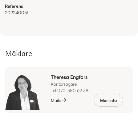
Referens
209240051
Mäklare
Theresa Engfors
Kontorsägare
Tel 070-580 62 38
Maila
Mer info