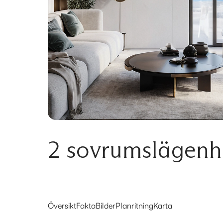
2 sovrumslägenhe
Översikt
Fakta
Bilder
Planritning
Karta