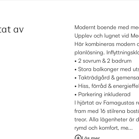
tat av
Modernt boende med me
Upplev och lugnet vid Med
Här kombineras modern a
planlösning. Inflyttnings
• 2 sovrum & 2 badrum
• Stora balkonger med ut
• Takträdgård & gemens
• Hiss, förråd & energieffe
• Parkering inkluderad
I hjärtat av Famagustas r
fram med 16 stilrena bostä
treor. Alla lägenheter är 
rymd och komfort, me...
Läs mer...