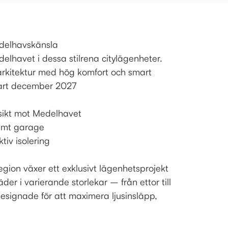
delhavskänsla
elhavet i dessa stilrena citylägenheter.
rkitektur med hög komfort och smart
klart december 2027
sikt mot Medelhavet
amt garage
ktiv isolering
egion växer ett exklusivt lägenhetsprojekt
der i varierande storlekar – från ettor till
designade för att maximera ljusinsläpp,