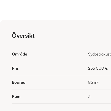
Översikt
Område
Sydöstrakus
Pris
255 000 €
Boarea
85
m²
Rum
3