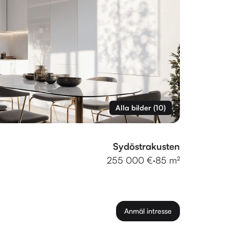
Alla bilder
(
10
)
Sydöstrakusten
255 000 €
·
85 m²
Anmäl intresse