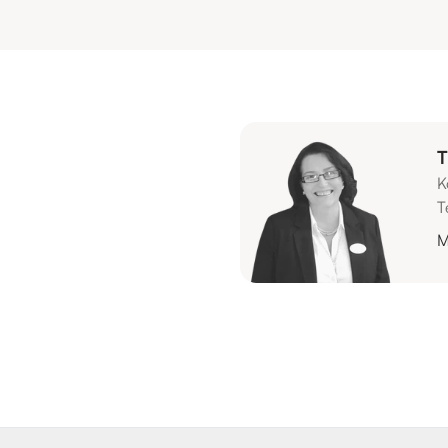
T
K
T
M