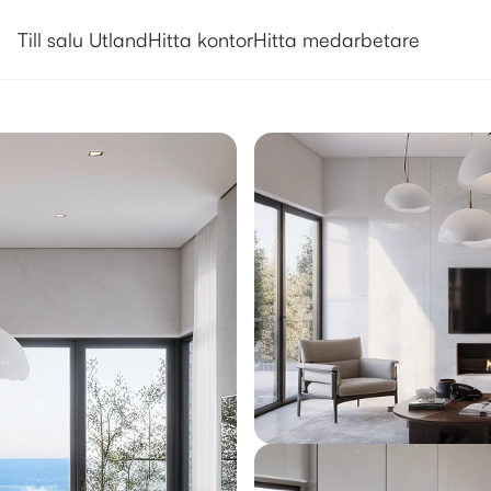
Utlandsboende till salu i Paralim
Till salu Utland
Hitta kontor
Hitta medarbetare