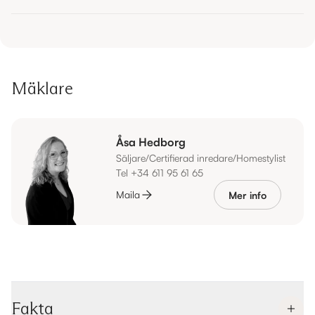
Mäklare
Åsa Hedborg
Säljare/Certifierad inredare/Homestylist
Tel +34 611 95 61 65
Maila
Mer info
Fakta