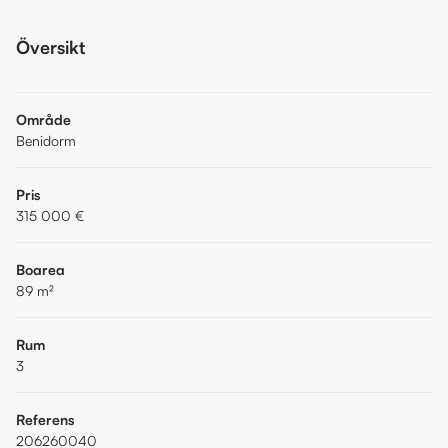
Översikt
Område
Benidorm
Pris
315 000 €
Boarea
89
m²
Rum
3
Referens
206260040