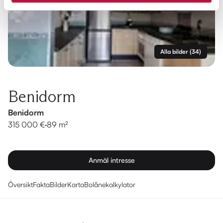
Alla bilder
(
34
)
Benidorm
Benidorm
315 000 €
·
89 m²
Anmäl intresse
Översikt
Fakta
Bilder
Karta
Bolånekalkylator