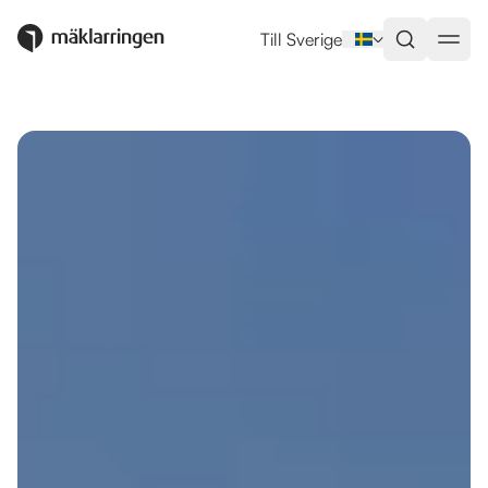
Utlandsboende till salu i Benido
Till Sverige