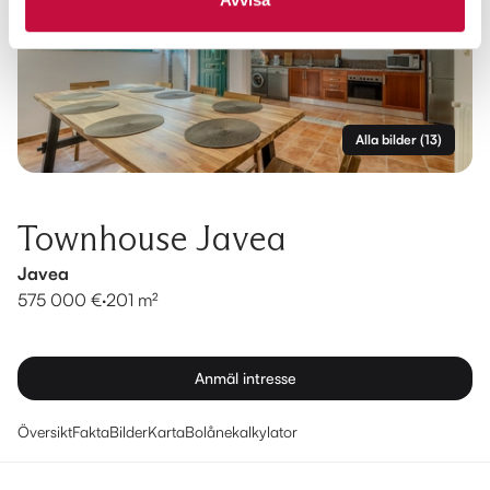
Alla bilder
(
13
)
Townhouse Javea
Javea
575 000 €
·
201 m²
Anmäl intresse
Översikt
Fakta
Bilder
Karta
Bolånekalkylator