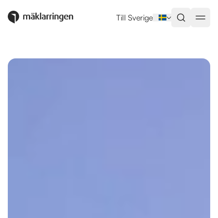
Utlandsboende till salu i Javea
Till Sverige