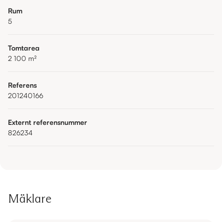
Rum
5
Tomtarea
2 100
m²
Referens
201240166
Externt referensnummer
826234
Mäklare