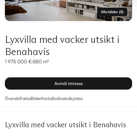
Alla bilder
(
5
)
Lyxvilla med vacker utsikt i
Benahavís
1 975 000 €
·
580 m²
Anmäl intresse
Översikt
Fakta
Bilder
Karta
Bolånekalkylator
Lyxvilla med vacker utsikt i Benahavís