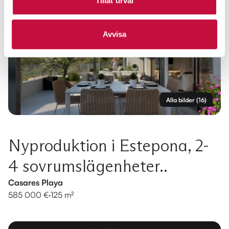
Tillåt urval
Avvisa
Alla bilder
(
16
)
Nyproduktion i Estepona, 2-
4 sovrumslägenheter..
Casares Playa
585 000 €
·
125 m²