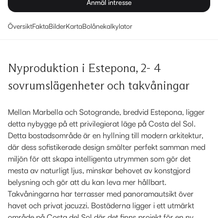
Anmäl intresse
Översikt
Fakta
Bilder
Karta
Bolånekalkylator
Nyproduktion i Estepona, 2- 4
sovrumslägenheter och takvåningar
Mellan Marbella och Sotogrande, bredvid Estepona, ligger
detta nybygge på ett privilegierat läge på Costa del Sol.
Detta bostadsområde är en hyllning till modern arkitektur,
där dess sofistikerade design smälter perfekt samman med
miljön för att skapa intelligenta utrymmen som gör det
mesta av naturligt ljus, minskar behovet av konstgjord
belysning och gör att du kan leva mer hållbart.
Takvåningarna har terrasser med panoramautsikt över
havet och privat jacuzzi. Bostäderna ligger i ett utmärkt
område på Costa del Sol där det finns projekt för en ny