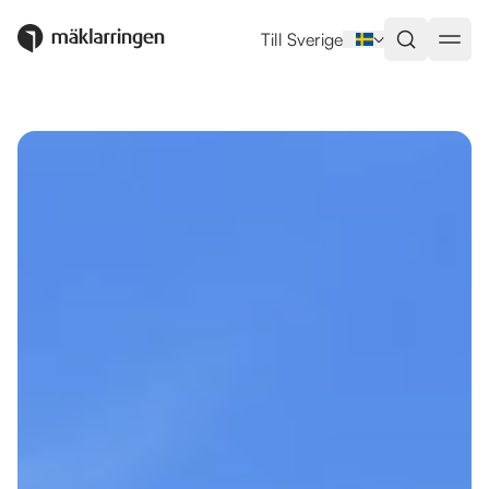
Utlandsboende till salu i Estepo
Till Sverige