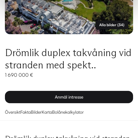
Alla bilder
(
34
)
Drömlik duplex takvåning vid
stranden med spekt..
1 690 000 €
Anmäl intresse
Översikt
Fakta
Bilder
Karta
Bolånekalkylator