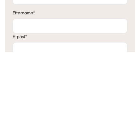
Efternamn
*
E-post
*
Telefon
*
Mina tankar