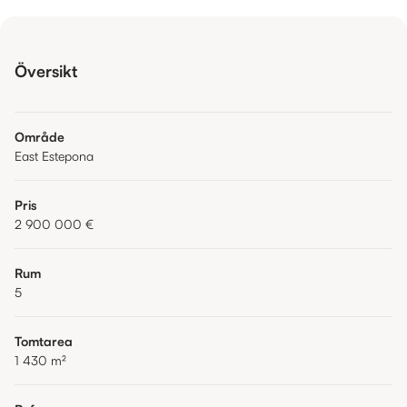
Översikt
Område
East Estepona
Pris
2 900 000 €
Rum
5
Tomtarea
1 430
m²