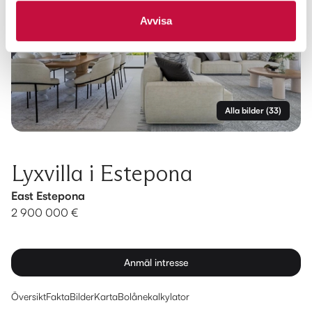
Avvisa
Alla bilder
(
33
)
Lyxvilla i Estepona
East Estepona
2 900 000 €
Anmäl intresse
Översikt
Fakta
Bilder
Karta
Bolånekalkylator