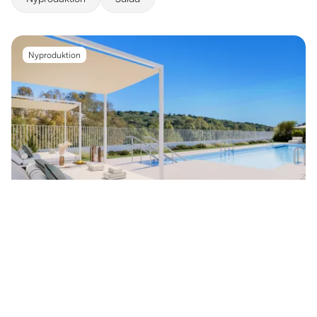
Nyproduktion
Bostäder med ett, två och tre sovrum i
320 000 €
Estepona..
West Estepona
2 rum
·
43 m²