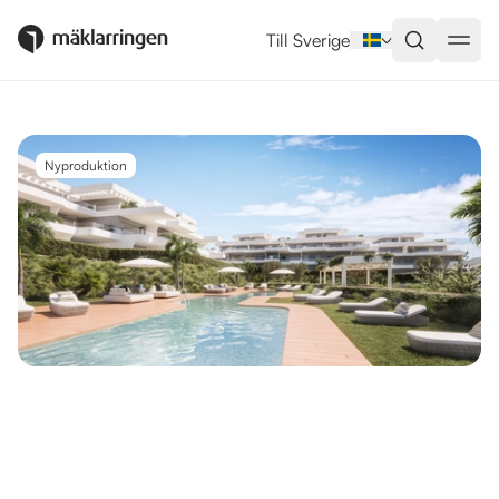
Utlandsboende till salu i Estepo
Till Sverige
Nyproduktion