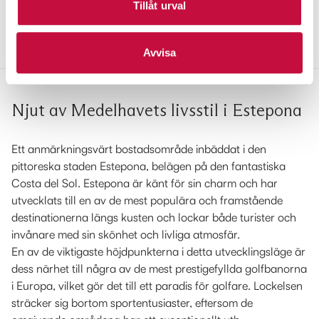
Tillåt urval
Anmäl intresse
Översikt
Fakta
Bilder
Karta
Bolånekalkylator
Avvisa
Njut av Medelhavets livsstil i Estepona
Ett anmärkningsvärt bostadsområde inbäddat i den
pittoreska staden Estepona, belägen på den fantastiska
Costa del Sol. Estepona är känt för sin charm och har
utvecklats till en av de mest populära och framstående
destinationerna längs kusten och lockar både turister och
invånare med sin skönhet och livliga atmosfär.
En av de viktigaste höjdpunkterna i detta utvecklingsläge är
dess närhet till några av de mest prestigefyllda golfbanorna
i Europa, vilket gör det till ett paradis för golfare. Lockelsen
sträcker sig bortom sportentusiaster, eftersom de