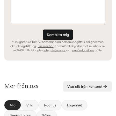
Kontakta mig
*Obligatoriskt fält. Vi hanterar dina personuppgifter i enlighet med
aktuell lagstiftning.
Läs mer här
.
Formuläret skyddas mot missbruk av
reCAPTCHA. Googles
integritetspolicy
och
användarvillkor
gäller.
Mer från oss
Visa allt från kontoret
Alla
Villa
Radhus
Lägenhet
Nyproduktion
Sålda