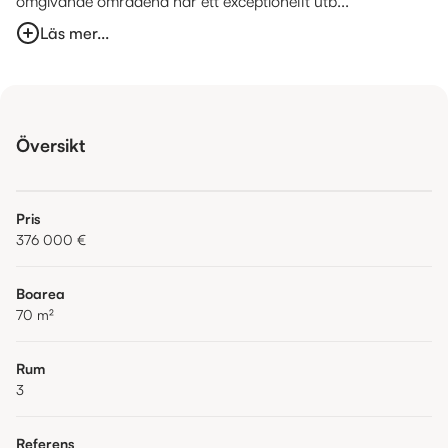
omgivande områdena har ett exceptionellt utb...
Läs mer...
Översikt
Pris
376 000 €
Boarea
70
m²
Rum
3
Referens