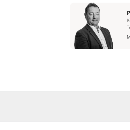
P
K
T
M