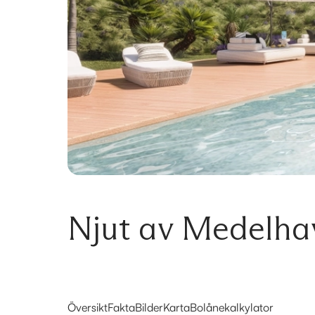
Njut av Medelhave
Översikt
Fakta
Bilder
Karta
Bolånekalkylator