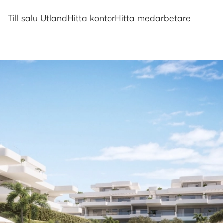
Utlandsboende till salu i Estepo
Till salu Utland
Hitta kontor
Hitta medarbetare