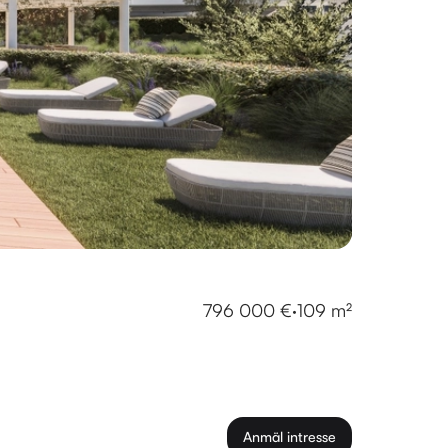
796 000 €
·
109 m²
Anmäl intresse