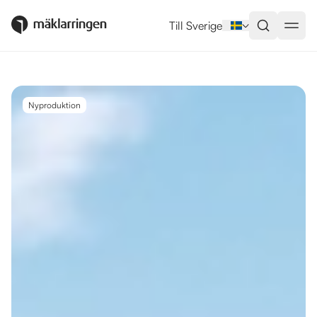
Utlandsboende till salu i Estepo
Till Sverige
Nyproduktion