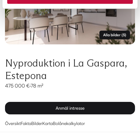
Alla bilder
(
5
)
Nyproduktion i La Gaspara,
Estepona
475 000 €
·
78 m²
Anmäl intresse
Översikt
Fakta
Bilder
Karta
Bolånekalkylator