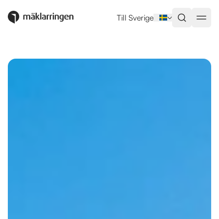
Utlandsboende till salu i Estepo
Till Sverige