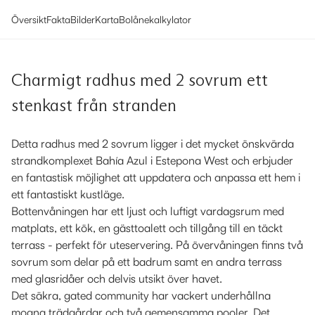
Översikt
Fakta
Bilder
Karta
Bolånekalkylator
Charmigt radhus med 2 sovrum ett
stenkast från stranden
Detta radhus med 2 sovrum ligger i det mycket önskvärda
strandkomplexet Bahía Azul i Estepona West och erbjuder
en fantastisk möjlighet att uppdatera och anpassa ett hem i
ett fantastiskt kustläge.
Bottenvåningen har ett ljust och luftigt vardagsrum med
matplats, ett kök, en gästtoalett och tillgång till en täckt
terrass - perfekt för uteservering. På övervåningen finns två
sovrum som delar på ett badrum samt en andra terrass
med glasridåer och delvis utsikt över havet.
Det säkra, gated community har vackert underhållna
mogna trädgårdar och två gemensamma pooler. Det