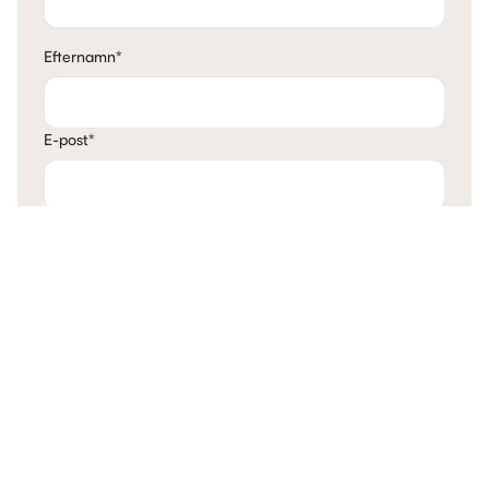
Efternamn
*
E-post
*
Telefon
*
Mina tankar