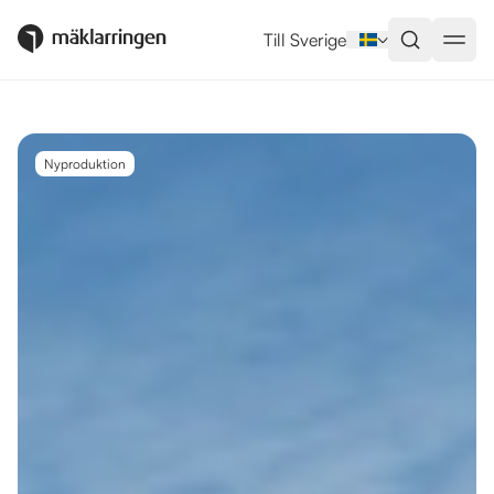
Utlandsboende till salu i Estepo
Till Sverige
Nyproduktion