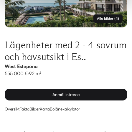
Alla bilder
(
4
)
Lägenheter med 2 - 4 sovrum
och havsutsikt i Es..
West Estepona
555 000 €
·
92 m²
Anmäl intresse
Översikt
Fakta
Bilder
Karta
Bolånekalkylator