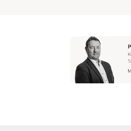
P
K
T
M