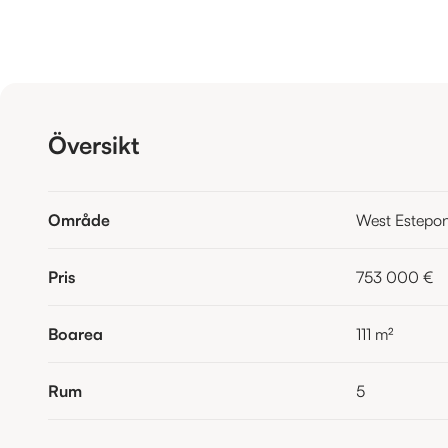
Översikt
Område
West Estepo
Pris
753 000 €
Boarea
111
m²
Rum
5