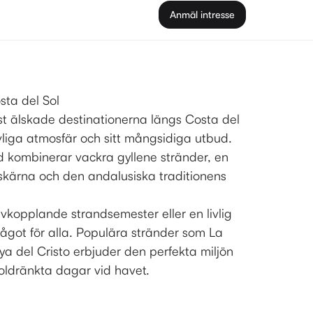
Anmäl intresse
sta del Sol
t älskade destinationerna längs Costa del
ivliga atmosfär och sitt mångsidiga utbud.
d kombinerar vackra gyllene stränder, en
kärna och den andalusiska traditionens
kopplande strandsemester eller en livlig
 något för alla. Populära stränder som La
ya del Cristo erbjuder den perfekta miljön
r soldränkta dagar vid havet.