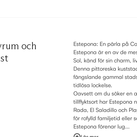
vrum och
Estepona: En pärla på Co
Estepona är en av de mes
st
Sol, känd för sin charm, l
Denna pittoreska kuststa
fängslande gammal stads
tidlösa lockelse.
Oavsett om du söker en av
tillflyktsort har Estepona
Rada, El Saladillo och Pla
för rofylld familjetid elle
Estepona förenar lug...
Läs mer...