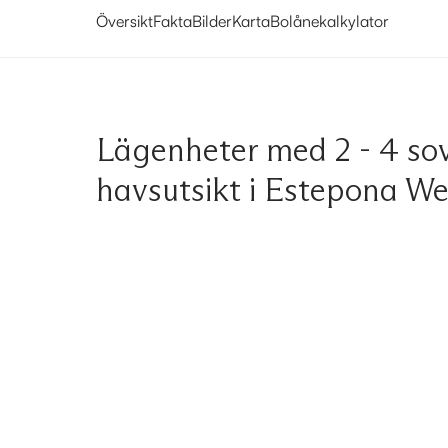
Översikt
Fakta
Bilder
Karta
Bolånekalkylator
Lägenheter med 2 - 4 so
havsutsikt i Estepona We