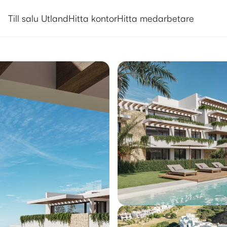
Utlandsboende till salu i Estepo
Till salu Utland
Hitta kontor
Hitta medarbetare