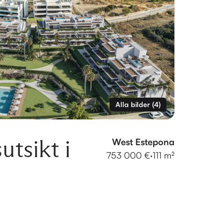
Alla bilder
(
4
)
tsikt i
West Estepona
753 000 €
·
111 m²