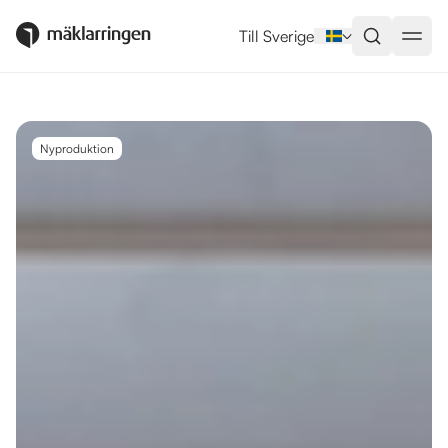
Utlandsboende till salu i Estepo
Till Sverige
Nyproduktion