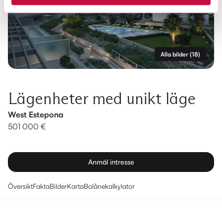
Alla bilder
(
18
)
Lägenheter med unikt läge
West Estepona
501 000 €
Anmäl intresse
Översikt
Fakta
Bilder
Karta
Bolånekalkylator