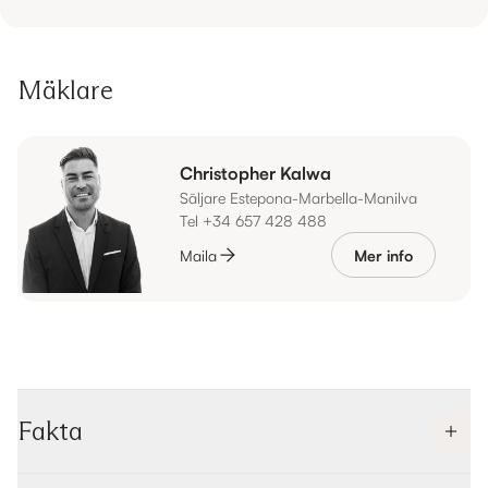
Mäklare
Christopher Kalwa
Säljare Estepona-Marbella-Manilva
Tel +34 657 428 488
Maila
Mer info
Fakta