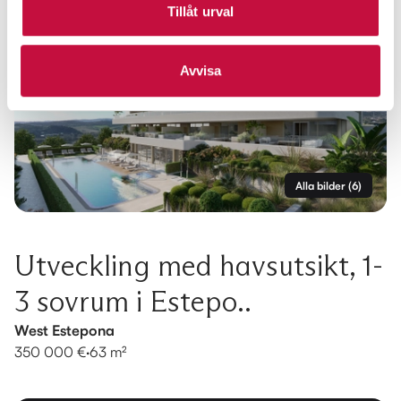
Tillåt urval
Avvisa
Alla bilder
(
6
)
Utveckling med havsutsikt, 1-
3 sovrum i Estepo..
West Estepona
350 000 €
·
63 m²