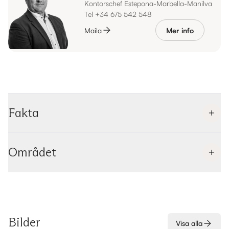
Kontorschef Estepona-Marbella-Manilva
Tel +34 675 542 548
Maila
Mer info
Fakta
Området
Bilder
Visa alla