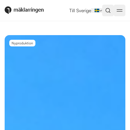
Utlandsboende till salu i Estepo
Till Sverige
Nyproduktion