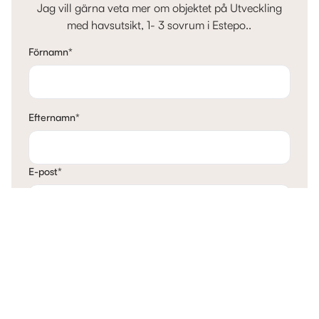
Jag vill gärna veta mer om objektet på Utveckling
med havsutsikt, 1- 3 sovrum i Estepo..
Förnamn
*
Efternamn
*
E-post
*
Telefon
*
Mina tankar