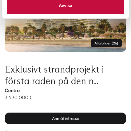
Avvisa
Alla bilder
(
26
)
Exklusivt strandprojekt i
första raden på den n..
Centro
3 690 000 €
Anmäl intresse