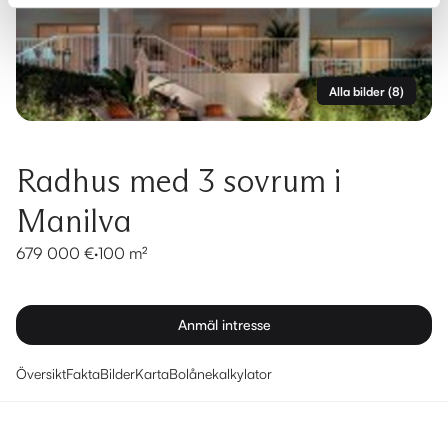
Alla bilder
(
8
)
Radhus med 3 sovrum i
Manilva
679 000 €
·
100 m²
Anmäl intresse
Översikt
Fakta
Bilder
Karta
Bolånekalkylator