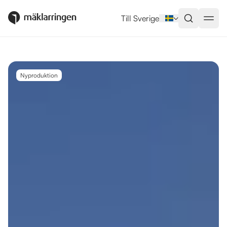
Utlandsboende till salu i Manilva
Till Sverige
Nyproduktion