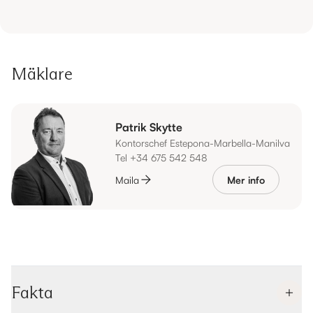
Mäklare
Patrik Skytte
Kontorschef Estepona-Marbella-Manilva
Tel +34 675 542 548
Maila
Mer info
Fakta