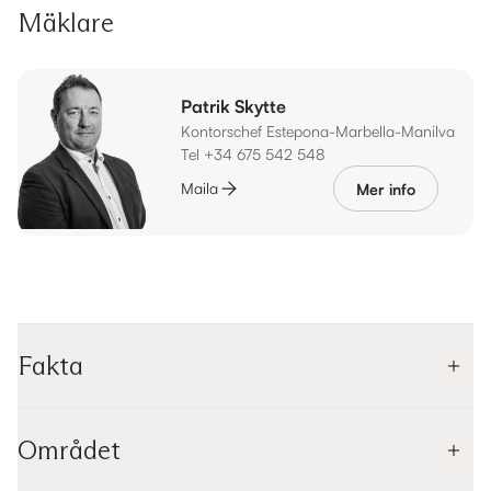
Mäklare
Patrik Skytte
Kontorschef Estepona-Marbella-Manilva
Tel +34 675 542 548
Maila
Mer info
Fakta
Området