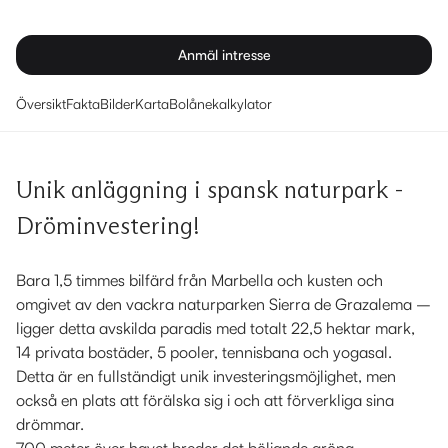
Anmäl intresse
Översikt
Fakta
Bilder
Karta
Bolånekalkylator
Unik anläggning i spansk naturpark -
Dröminvestering!
Bara 1,5 timmes bilfärd från Marbella och kusten och
omgivet av den vackra naturparken Sierra de Grazalema –
ligger detta avskilda paradis med totalt 22,5 hektar mark,
14 privata bostäder, 5 pooler, tennisbana och yogasal.
Detta är en fullständigt unik investeringsmöjlighet, men
också en plats att förälska sig i och att förverkliga sina
drömmar.
700 meter över havet breder det böljande gröna