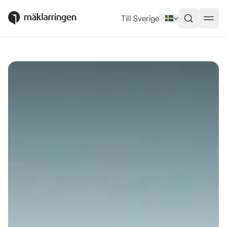
Utlandsboende till salu i Marbel
Till Sverige