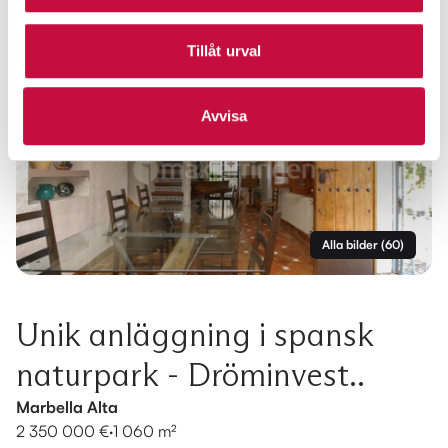
Tillåt urval
Avvisa
Alla bilder
(
60
)
Unik anläggning i spansk
naturpark - Dröminvest..
Marbella Alta
2 350 000 €
·
1 060 m²