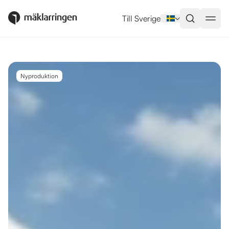
Utlandsboende till salu i Marbel
Till Sverige
Nyproduktion