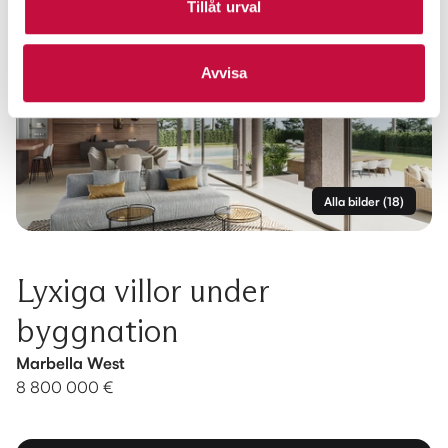
Tillåt urval
Avvisa
Alla bilder
(
18
)
Lyxiga villor under
byggnation
Marbella West
8 800 000 €