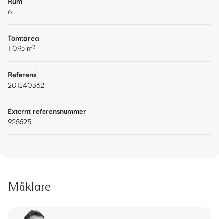
Rum
6
Tomtarea
1 095
m²
Referens
201240362
Externt referensnummer
925525
Mäklare