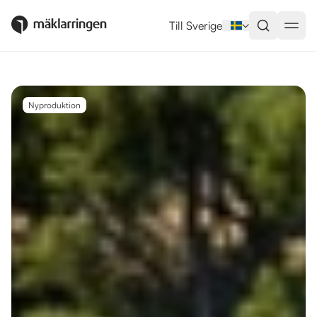
Utlandsboende till salu i Marbel
Till Sverige
Nyproduktion