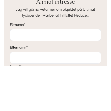
Anmäl intresse
Jag vill gärna veta mer om objektet på Ultimat
lyxboende i Marbella! Tillfälle! Reduce..
Förnamn
*
Efternamn
*
E-post
*
Telefon
*
Mina tankar