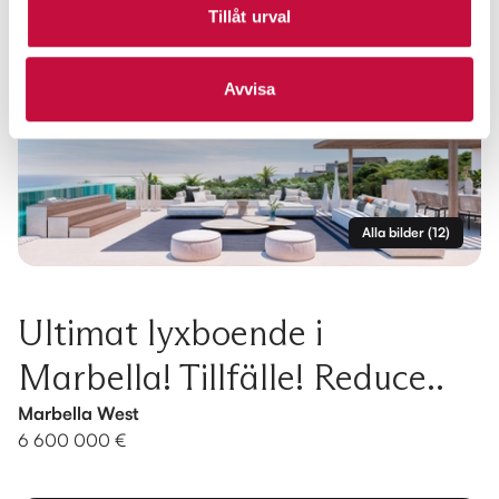
Tillåt urval
Avvisa
Alla bilder
(
12
)
Ultimat lyxboende i
Marbella! Tillfälle! Reduce..
Marbella West
6 600 000 €