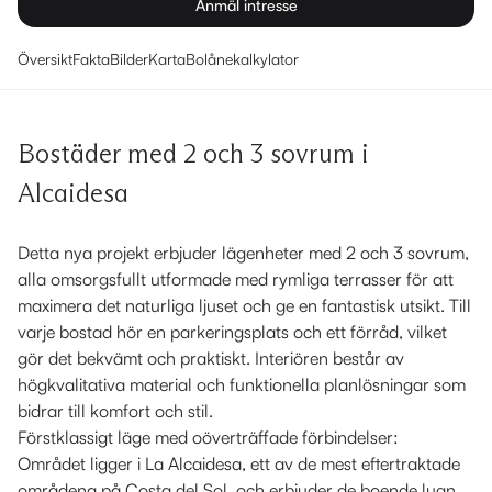
Anmäl intresse
Översikt
Fakta
Bilder
Karta
Bolånekalkylator
Bostäder med 2 och 3 sovrum i
Alcaidesa
Detta nya projekt erbjuder lägenheter med 2 och 3 sovrum,
alla omsorgsfullt utformade med rymliga terrasser för att
maximera det naturliga ljuset och ge en fantastisk utsikt. Till
varje bostad hör en parkeringsplats och ett förråd, vilket
gör det bekvämt och praktiskt. Interiören består av
högkvalitativa material och funktionella planlösningar som
bidrar till komfort och stil.
Förstklassigt läge med oöverträffade förbindelser:
Området ligger i La Alcaidesa, ett av de mest eftertraktade
områdena på Costa del Sol, och erbjuder de boende lugn,