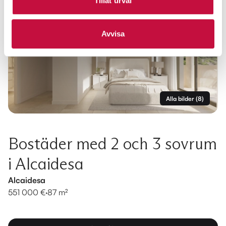
Tillåt urval
Avvisa
Alla bilder
(
8
)
Bostäder med 2 och 3 sovrum
i Alcaidesa
Alcaidesa
551 000 €
·
87 m²