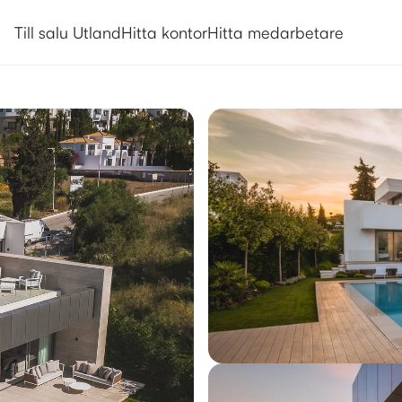
Utlandsboende till salu i Estepo
Till salu Utland
Hitta kontor
Hitta medarbetare