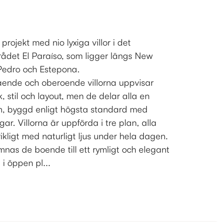
t projekt med nio lyxiga villor i det
rådet El Paraíso, som ligger längs New
Pedro och Estepona.
tående och oberoende villorna uppvisar
ek, stil och layout, men de delar alla en
 byggd enligt högsta standard med
ar. Villorna är uppförda i tre plan, alla
kligt med naturligt ljus under hela dagen.
nas de boende till ett rymligt och elegant
i öppen pl...