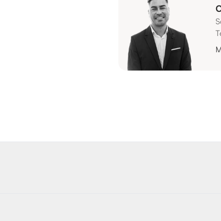
C
S
T
M