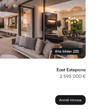
Alla bilder
(
25
)
East Estepona
2 595 000 €
Anmäl intresse