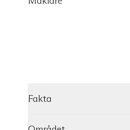
Mäklare
Fakta
Området