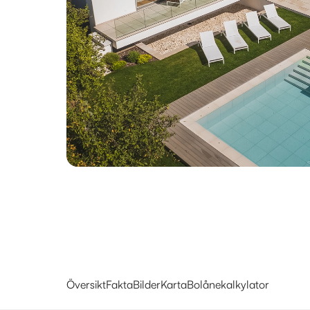
Översikt
Fakta
Bilder
Karta
Bolånekalkylator