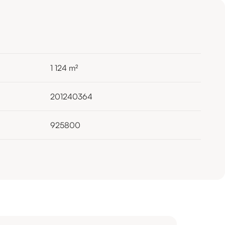
1 124
m²
201240364
925800