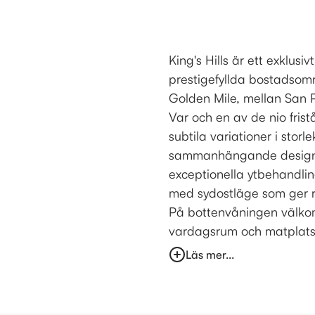
King's Hills är ett exklusiv
prestigefyllda bostadsom
Golden Mile, mellan San 
Var och en av de nio fris
subtila variationer i storl
sammanhängande design,
exceptionella ytbehandling
med sydostläge som ger ri
På bottenvåningen välkom
vardagsrum och matplats 
Läs mer...