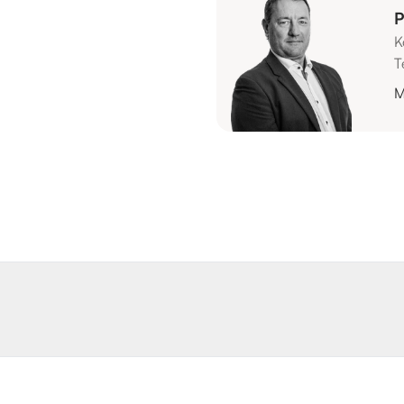
P
K
T
M