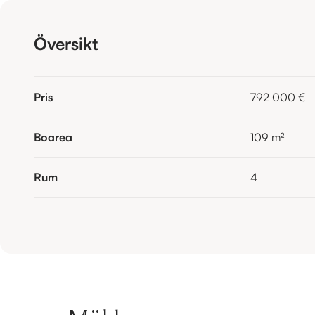
Översikt
Pris
792 000 €
Boarea
109
m²
Rum
4