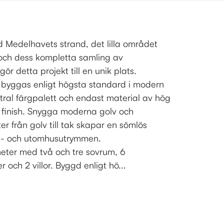
d Medelhavets strand, det lilla området
och dess kompletta samling av
ör detta projekt till en unik plats.
 byggas enligt högsta standard i modern
tral färgpalett och endast material av hög
h finish. Snygga moderna golv och
er från golv till tak skapar en sömlös
s- och utomhusutrymmen.
nheter med två och tre sovrum, 6
och 2 villor. Byggd enligt hö...