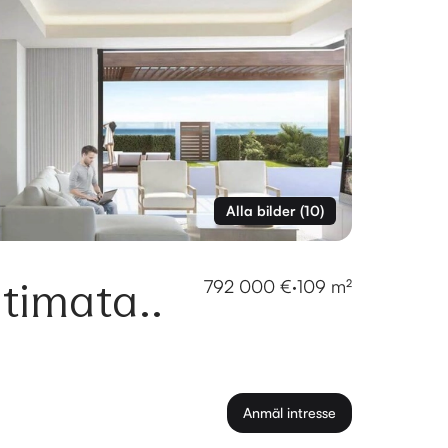
Alla bilder
(
10
)
ltimata..
792 000 €
·
109 m²
Anmäl intresse