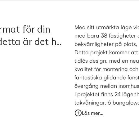
ormat för din
Med sitt utmärkta läge vi
med bara 38 fastigheter 
etta är det h..
bekvämligheter på plats, g
Detta projekt kommer att
tidlös design, med en neu
kvalitet för montering oc
fantastiska glidande fönst
övergång mellan inomhu
I projektet finns 24 läge
takvåningar, 6 bungalower 
Läs mer...