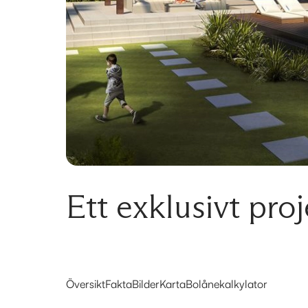
Ett exklusivt pro
Översikt
Fakta
Bilder
Karta
Bolånekalkylator