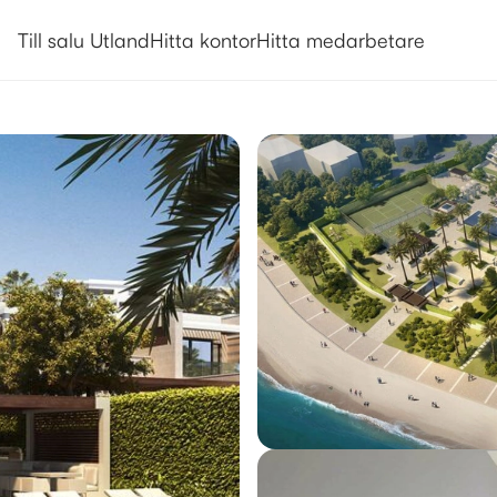
Utlandsboende till salu i Estepo
Till salu Utland
Hitta kontor
Hitta medarbetare