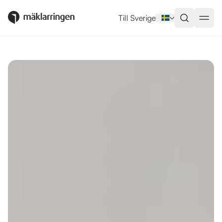
Utlandsboende till salu i Estepo
Till Sverige