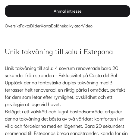
Anmäl intresse
Översikt
Fakta
Bilder
Karta
Bolånekalkylator
Video
Unik takvåning till salu i Estepona
Unik takvåning till salu: 4 sovrum renoverade bara 20
sekunder från stranden - Exklusivitet på Costa del Sol
Upptäck denna fantastiska duplex takvåning med 3
terrasser helt renoverad, en riktig pärla i området, perfekt
för dem som letar efter rymlighet, avskildhet och ett
privilegierat läge vid havet.
Beläget i ett välskött och lugnt bostadsområde, erbjuder
denna takvåning det bästa av två världar: komforten i en
villa och fördelarna med en lägenhet. Bara 20 sekunders
promenad till Esteponas breda sandstränder, kända för sin