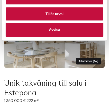
Tillåt urval
Avvisa
Alla bilder
(
62
)
Unik takvåning till salu i
Estepona
1 350 000 €
·
222 m²