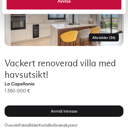
Avvisa
Alla bilder
(
36
)
Vackert renoverad villa med
havsutsikt!
La Capellanía
1 350 000 €
Anmäl intresse
Översikt
Fakta
Bilder
Karta
Bolånekalkylator