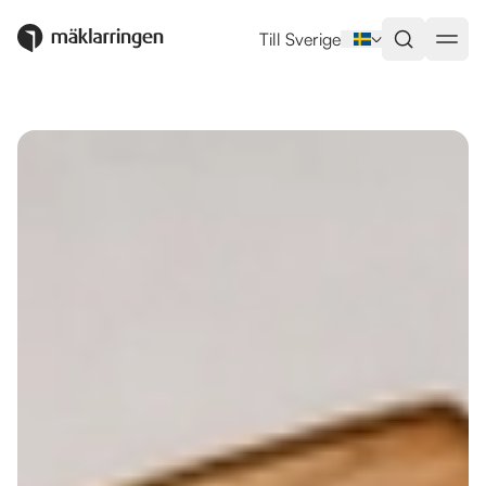
Utlandsboende till salu i Benal
Till Sverige