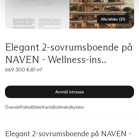
Alla bilder
(
21
)
Elegant 2-sovrumsboende på
NAVEN - Wellness-ins..
669 300 €
·
81 m²
Anmäl intresse
Översikt
Fakta
Bilder
Karta
Bolånekalkylator
Elegant 2-sovrumsboende på NAVEN -