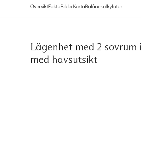
Översikt
Fakta
Bilder
Karta
Bolånekalkylator
Lägenhet med 2 sovrum i
med havsutsikt