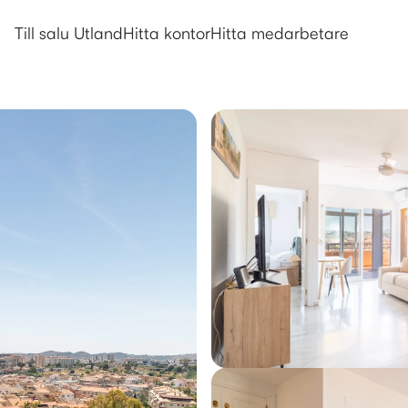
Utlandsboende till salu i Fuengir
Till salu Utland
Hitta kontor
Hitta medarbetare