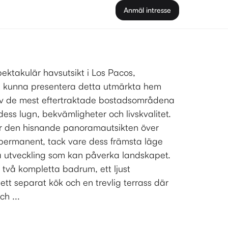
Anmäl intresse
ktakulär havsutsikt i Los Pacos,
tt kunna presentera detta utmärkta hem
 av de mest eftertraktade bostadsområdena
ess lugn, bekvämligheter och livskvalitet.
är den hisnande panoramautsikten över
h permanent, tack vare dess främsta läge
a utveckling som kan påverka landskapet.
två kompletta badrum, ett ljust
t separat kök och en trevlig terrass där
h ...