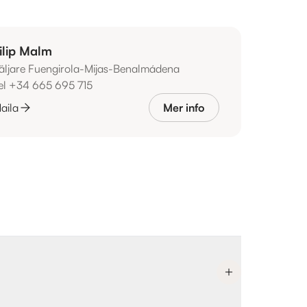
ilip Malm
äljare Fuengirola-Mijas-Benalmádena
el +34 665 695 715
aila
Mer info