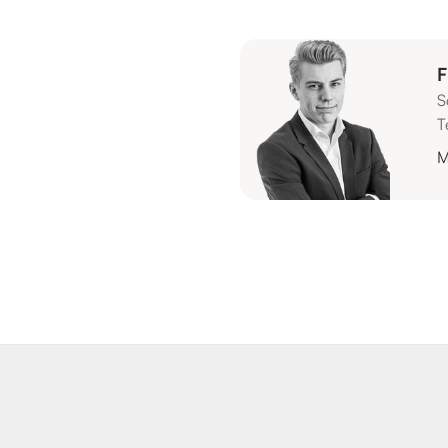
F
S
T
M