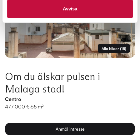
Avvisa
Alla bilder
(
15
)
Om du älskar pulsen i
Malaga stad!
Centro
477 000 €
·
65 m²
Anmäl intresse