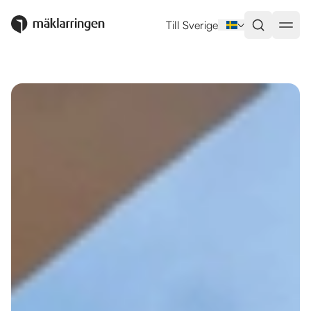
Utlandsboende till salu i Málaga
Till Sverige