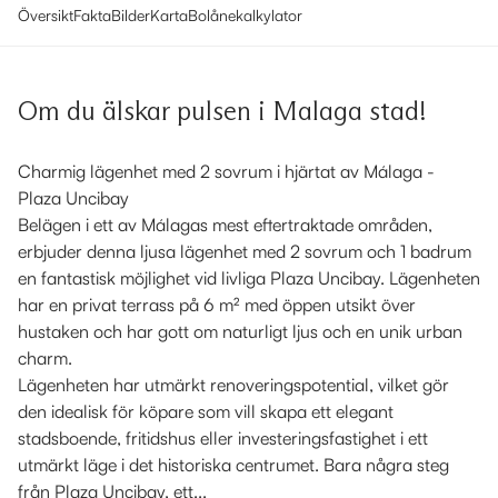
Översikt
Fakta
Bilder
Karta
Bolånekalkylator
Om du älskar pulsen i Malaga stad!
Charmig lägenhet med 2 sovrum i hjärtat av Málaga -
Plaza Uncibay
Belägen i ett av Málagas mest eftertraktade områden,
erbjuder denna ljusa lägenhet med 2 sovrum och 1 badrum
en fantastisk möjlighet vid livliga Plaza Uncibay. Lägenheten
har en privat terrass på 6 m² med öppen utsikt över
hustaken och har gott om naturligt ljus och en unik urban
charm.
Lägenheten har utmärkt renoveringspotential, vilket gör
den idealisk för köpare som vill skapa ett elegant
stadsboende, fritidshus eller investeringsfastighet i ett
utmärkt läge i det historiska centrumet. Bara några steg
från Plaza Uncibay, ett...