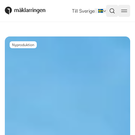
Utlandsboende till salu i La Ma
Till Sverige
Nyproduktion