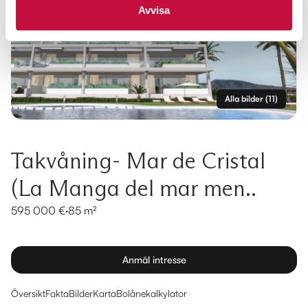
Avvisa
Alla bilder
(
11
)
Takvåning- Mar de Cristal
(La Manga del mar men..
595 000 €
·
85 m²
Anmäl intresse
Översikt
Fakta
Bilder
Karta
Bolånekalkylator