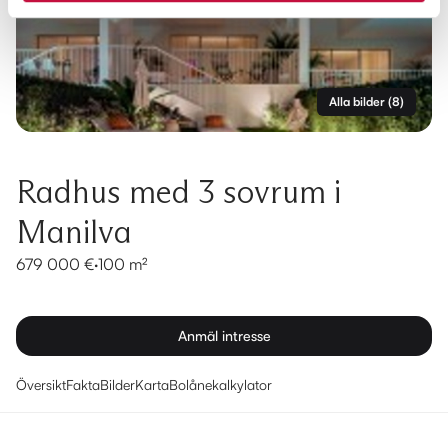
Alla bilder
(
8
)
Radhus med 3 sovrum i
Manilva
679 000 €
·
100 m²
Anmäl intresse
Översikt
Fakta
Bilder
Karta
Bolånekalkylator