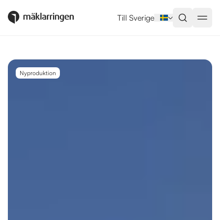
Utlandsboende till salu i Manilva
Till Sverige
Nyproduktion