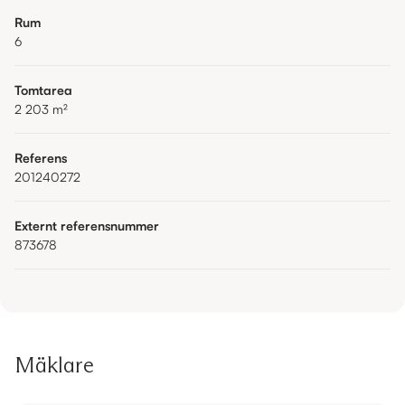
Rum
6
Tomtarea
2 203
m²
Referens
201240272
Externt referensnummer
873678
Mäklare