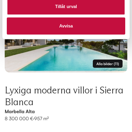
Tillåt urval
Avvisa
Alla bilder
(
11
)
Lyxiga moderna villor i Sierra
Blanca
Marbella Alta
8 300 000 €
·
957 m²