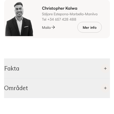
Christopher Kalwa
Säljare Estepona-Marbella-Manilva
Tel +34 657 428 488
Maila
Mer info
Fakta
Området