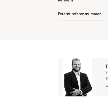
Externt referensnummer
T
S
T
M