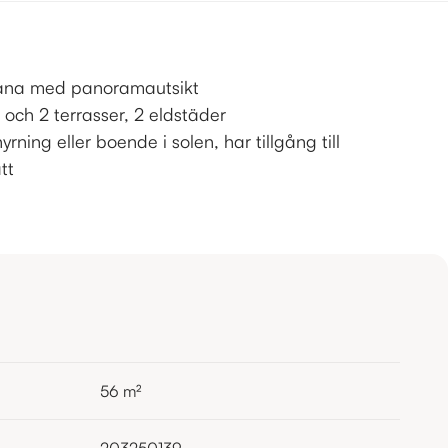
liana med panoramautsikt
och 2 terrasser, 2 eldstäder
yrning eller boende i solen, har tillgång till
tt
56
m²
203250139