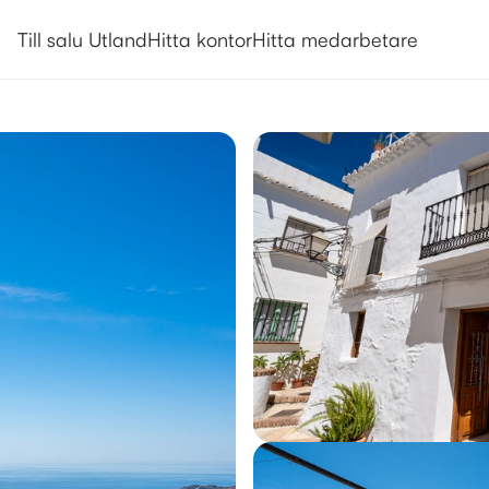
Utlandsboende till salu i Frigilia
Till salu Utland
Hitta kontor
Hitta medarbetare