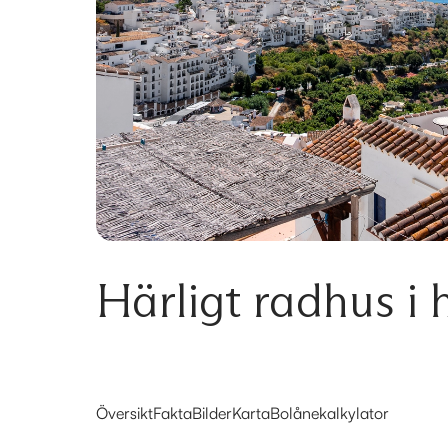
Härligt radhus i h
Översikt
Fakta
Bilder
Karta
Bolånekalkylator