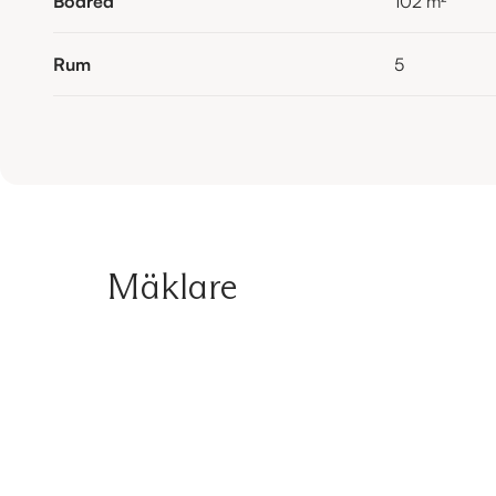
Boarea
102
m²
Rum
5
Mäklare