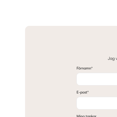
Jag v
Förnamn
*
E-post
*
Mina tankar