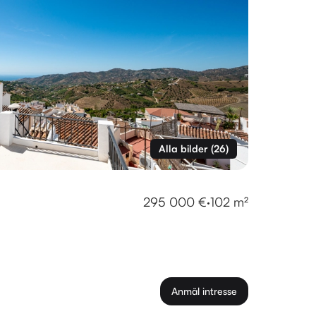
Alla bilder
(
26
)
295 000 €
·
102 m²
Anmäl intresse