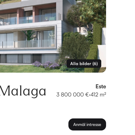
Alla bilder
(
6
)
i Malaga
Este
3 800 000 €
·
412 m²
Anmäl intresse