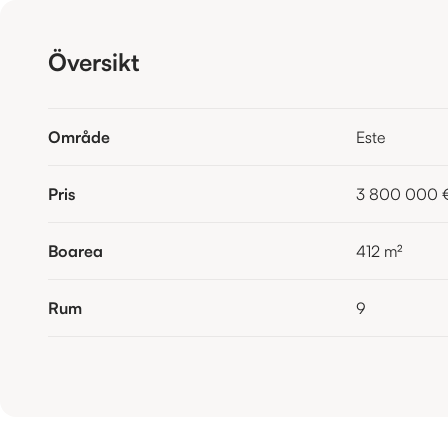
Översikt
Område
Este
Pris
3 800 000 
Boarea
412
m²
Rum
9