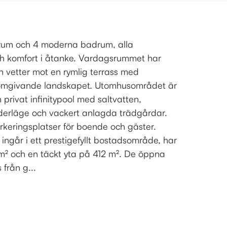
vrum och 4 moderna badrum, alla
h komfort i åtanke. Vardagsrummet har
ch vetter mot en rymlig terrass med
t omgivande landskapet. Utomhusområdet är
privat infinitypool med saltvatten,
öderläge och vackert anlagda trädgårdar.
rkeringsplatser för boende och gäster.
går i ett prestigefyllt bostadsområde, har
m² och en täckt yta på 412 m². De öppna
från g...