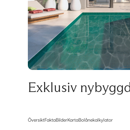
Exklusiv nybyggd
Översikt
Fakta
Bilder
Karta
Bolånekalkylator