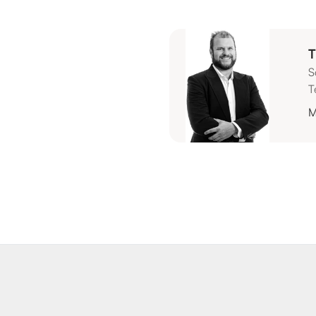
T
S
T
M