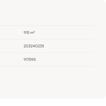
915
m²
203240235
917595