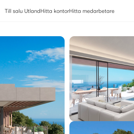
Utlandsboende till salu i Málaga
Till salu Utland
Hitta kontor
Hitta medarbetare