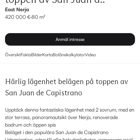
East Nerja
420 000 €
·
80 m²
Anmäl intresse
Översikt
Fakta
Bilder
Karta
Bolånekalkylator
Video
Härlig lägenhet belägen på toppen av
San Juan de Capistrano
Upptäck denna fantastiska lägenhet med 2 sovrum, med en
stor terrass, panoramautsikt över Nerja, renoverade
badrum och öppen spis
Beläget i den populära San Juan de Capistrano
Urbanization, nära till alla bekvämligheter, gemensam pool,