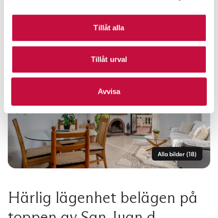
Tillåt alla
Tillåt urval
Avvisa
Alla bilder
(
18
)
Härlig lägenhet belägen på
toppen av San Juan d..