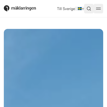
Utlandsboende till salu i Nerja
Till Sverige