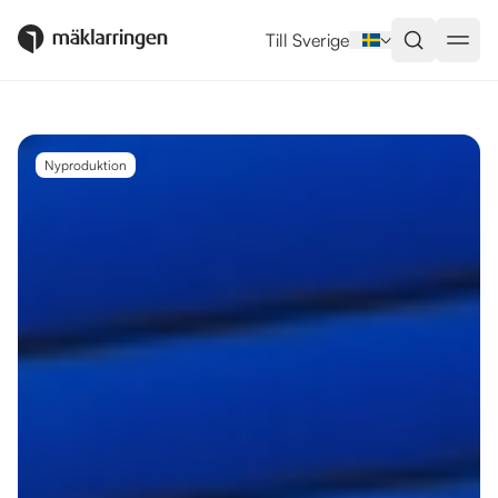
Utlandsboende till salu i Rincón 
Till Sverige
Nyproduktion