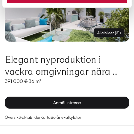
Alla bilder
(
21
)
Elegant nyproduktion i
vackra omgivningar nära ..
391 000 €
·
86 m²
Anmäl intresse
Översikt
Fakta
Bilder
Karta
Bolånekalkylator