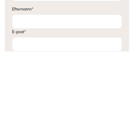
Efternamn
*
E-post
*
Telefon
*
Mina tankar