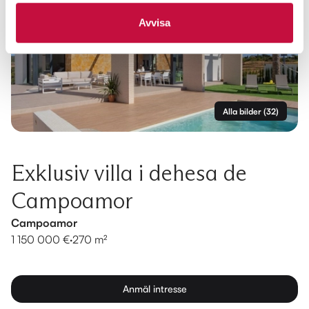
Avvisa
Alla bilder
(
32
)
Exklusiv villa i dehesa de
Campoamor
Campoamor
1 150 000 €
·
270 m²
Anmäl intresse