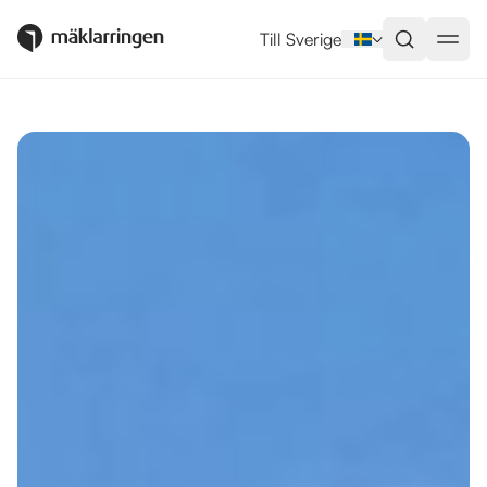
Utlandsboende till salu i Orihuel
Till Sverige