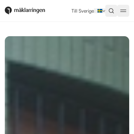
Utlandsboende till salu i Orihuel
Till Sverige