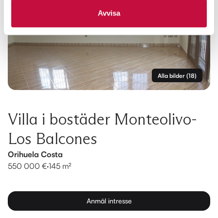
Avvisa
Alla bilder
(
18
)
Villa i bostäder Monteolivo-
Los Balcones
Orihuela Costa
550 000 €
·
145 m²
Anmäl intresse