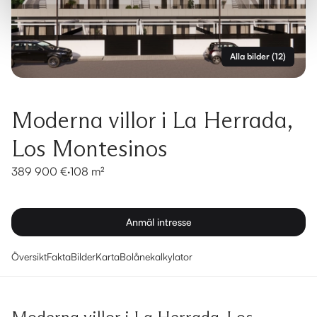
Alla bilder
(
12
)
Moderna villor i La Herrada,
Los Montesinos
389 900 €
·
108 m²
Anmäl intresse
Översikt
Fakta
Bilder
Karta
Bolånekalkylator