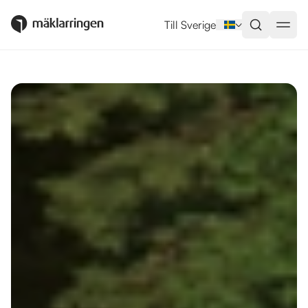
Utlandsboende till salu i Rojales
Till Sverige