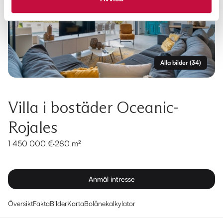
Alla bilder
(
34
)
Villa i bostäder Oceanic-
Rojales
1 450 000 €
·
280 m²
Anmäl intresse
Översikt
Fakta
Bilder
Karta
Bolånekalkylator