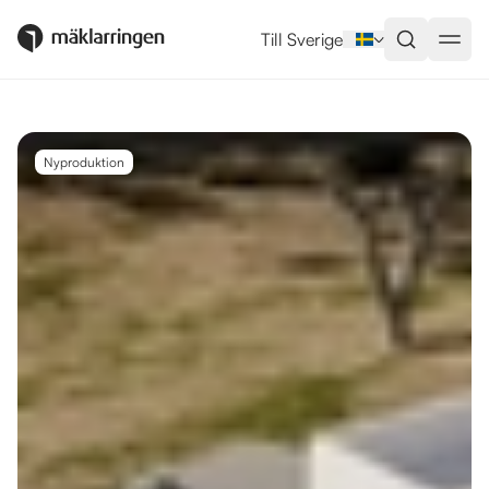
Utlandsboende till salu i San Mi
Till Sverige
Nyproduktion