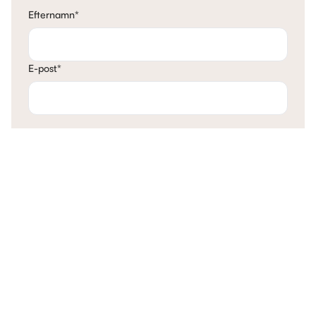
Efternamn
*
E-post
*
Telefon
*
Mina tankar