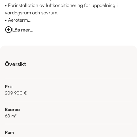
• Förinstallation av luftkonditionering för uppdelning i
vardagsrum och sovrum.
• Aeroterm...
Läs mer...
Översikt
Pris
209 900 €
Boarea
68
m²
Rum