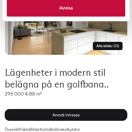
Avvisa
Alla bilder
(
11
)
Lägenheter i modern stil
belägna på en golfbana..
295 000 €
·
88 m²
Anmäl intresse
Översikt
Fakta
Bilder
Karta
Bolånekalkylator