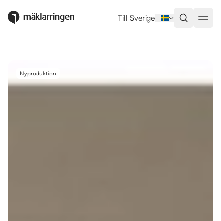
Utlandsboende till salu i Alicant
Till Sverige
Nyproduktion