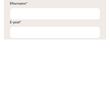
Efternamn
*
E-post
*
Telefon
*
Mina tankar
Kontakta mig