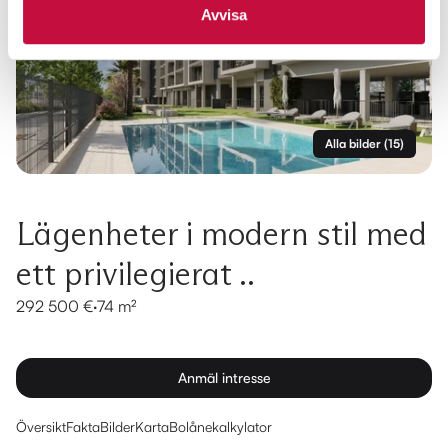
Avvisa
Alla bilder
(
15
)
Lägenheter i modern stil med
ett privilegierat ..
292 500 €
·
74 m²
Anmäl intresse
Översikt
Fakta
Bilder
Karta
Bolånekalkylator