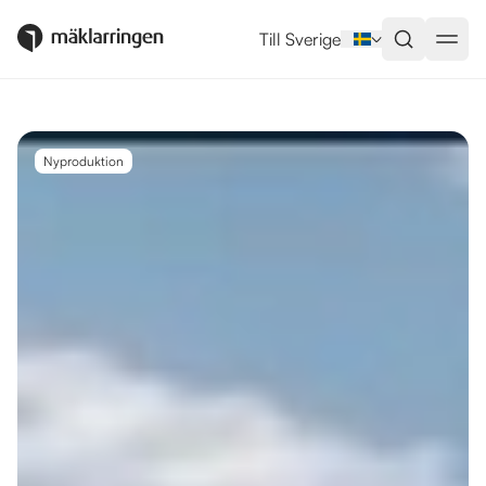
Utlandsboende till salu i Alicant
Till Sverige
Nyproduktion