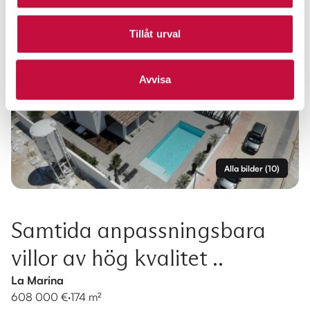
Tillåt urval
Avvisa
Alla bilder
(
10
)
Samtida anpassningsbara
villor av hög kvalitet ..
La Marina
608 000 €
·
174 m²