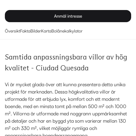
Anmäl intresse
Översikt
Fakta
Bilder
Karta
Bolånekalkylator
Samtida anpassningsbara villor av hög
kvalitet - Ciudad Quesada
Vi är mycket glada över att kunna presentera detta unika
projekt för marknaden. Dessa högkvalitativa villor är
utformade för att erbjuda lyx, komfort och ett modernt
boende, med en minsta tomt på mellan 500 m² och 1000
m². Villorna är utformade med noggrann uppmärksamhet
på detaljer och har en byggd yta som varierar mellan 130
m² och 330 m², vilket möjliggör rymliga och
anpassningsbara boendearrangemang.