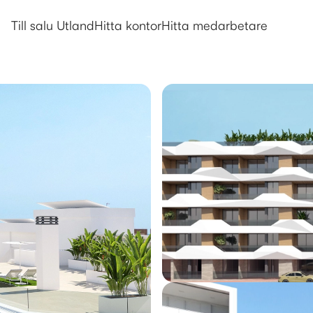
Utlandsboende till salu i Guard
Till salu Utland
Hitta kontor
Hitta medarbetare