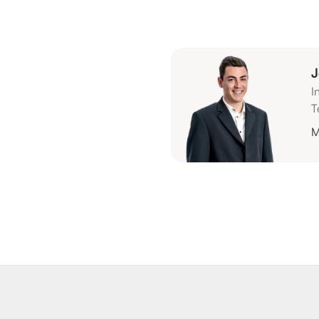
J
I
T
M