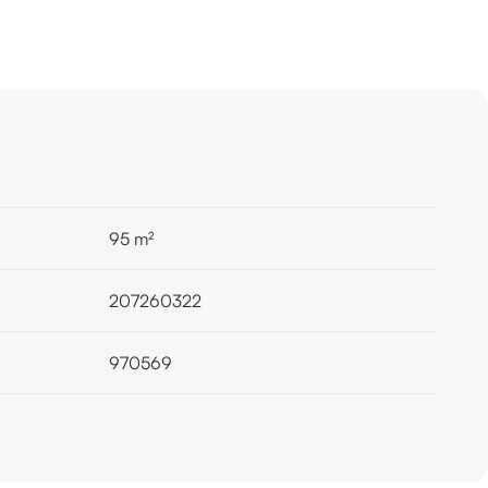
95
m²
207260322
970569