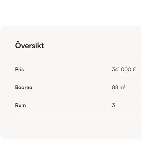
Översikt
Pris
341 000 €
Boarea
88
m²
Rum
3