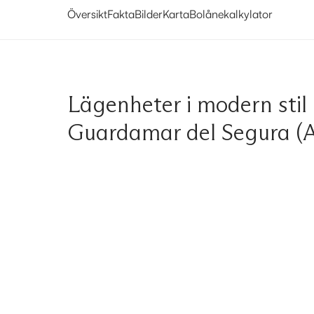
Översikt
Fakta
Bilder
Karta
Bolånekalkylator
Lägenheter i modern stil
Guardamar del Segura (A