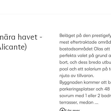
 nära havet -
Beläget på den prestigefy
mest eftertraktade områ
licante)
bostadsområdet Olas att
perfekta valet på grund a
bort, och dess breda utbud
pool och ett solarium på
njuta av tillvaron.
Byggnaden kommer att be
parkeringsplatser och 48 
sovrum med 1 eller 2 bad
terrasser, medan ...
Läs mer...