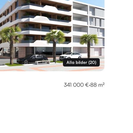
Alla bilder
(
20
)
341 000 €
·
88 m²