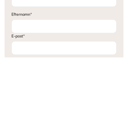
Efternamn
*
E-post
*
Telefon
*
Mina tankar