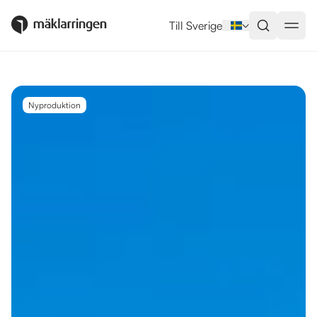
Utlandsboende till salu i Guard
Till Sverige
Nyproduktion