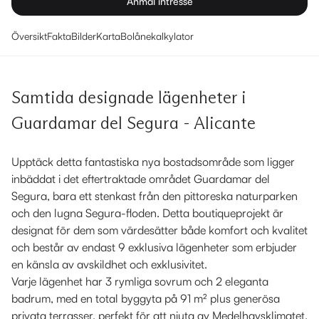
Anmäl intresse
Översikt
Fakta
Bilder
Karta
Bolånekalkylator
Samtida designade lägenheter i
Guardamar del Segura - Alicante
Upptäck detta fantastiska nya bostadsområde som ligger
inbäddat i det eftertraktade området Guardamar del
Segura, bara ett stenkast från den pittoreska naturparken
och den lugna Segura-floden. Detta boutiqueprojekt är
designat för dem som värdesätter både komfort och kvalitet
och består av endast 9 exklusiva lägenheter som erbjuder
en känsla av avskildhet och exklusivitet.
Varje lägenhet har 3 rymliga sovrum och 2 eleganta
badrum, med en total byggyta på 91 m² plus generösa
privata terrasser, perfekt för att njuta av Medelhavsklimatet.