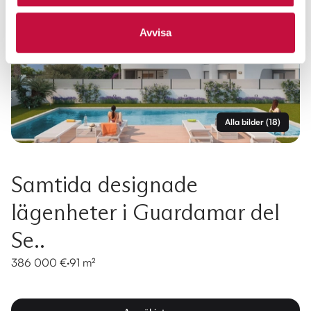
Avvisa
Alla bilder
(
18
)
Samtida designade
lägenheter i Guardamar del
Se..
386 000 €
·
91 m²