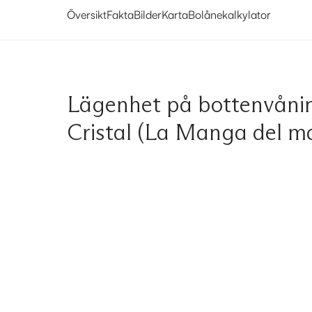
Översikt
Fakta
Bilder
Karta
Bolånekalkylator
Lägenhet på bottenvåni
Cristal (La Manga del m