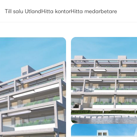
Utlandsboende till salu i La Ma
Till salu Utland
Hitta kontor
Hitta medarbetare