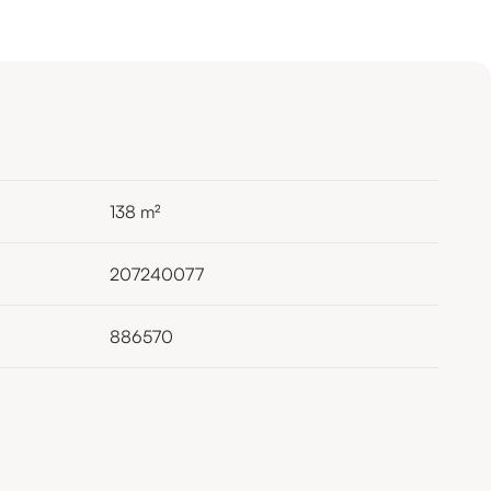
138
m²
207240077
886570