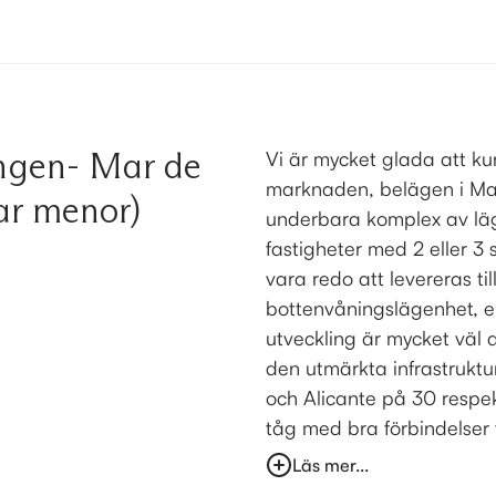
ngen- Mar de
Vi är mycket glada att ku
marknaden, belägen i Mar
ar menor)
underbara komplex av läg
fastigheter med 2 eller 
vara redo att levereras t
bottenvåningslägenhet, e
utveckling är mycket väl
den utmärkta infrastruktu
och Alicante på 30 respe
tåg med bra förbindelser ti
Läs mer...