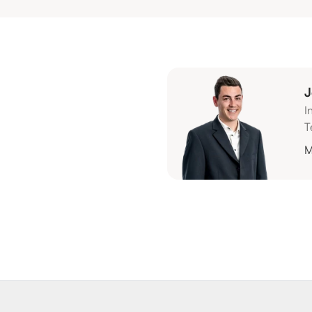
J
I
T
M