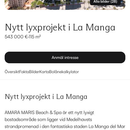
Alla bilder
(
28
)
Nytt lyxprojekt i La Manga
543 000 €
·
115 m²
Anmäl intresse
Översikt
Fakta
Bilder
Karta
Bolånekalkylator
Nytt lyxprojekt i La Manga
AMARA MARIS Beach & Spa är ett nytt lyxigt
bostadsområde som ligger vid Medelhavets
strandpromenad i den fantastiska staden La Manga del Mar