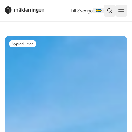
Utlandsboende till salu i La Ma
Till Sverige
Nyproduktion